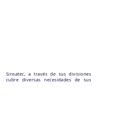
Sinsatec, a través de sus divisiones
cubre diversas necesidades de sus
clientes.
Como diseñador, integrador,
proveedor y distribuidor resolvemos
gran parte de las necesidades de
nuestros clientes, todo con un solo
proveedor, nosotros!
Nuestro enfoque está en las