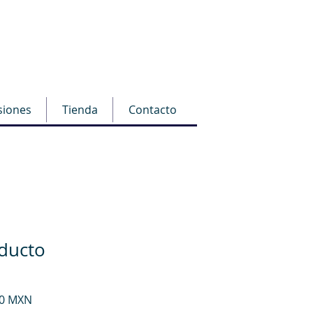
siones
Tienda
Contacto
ducto
io
Precio
00 MXN