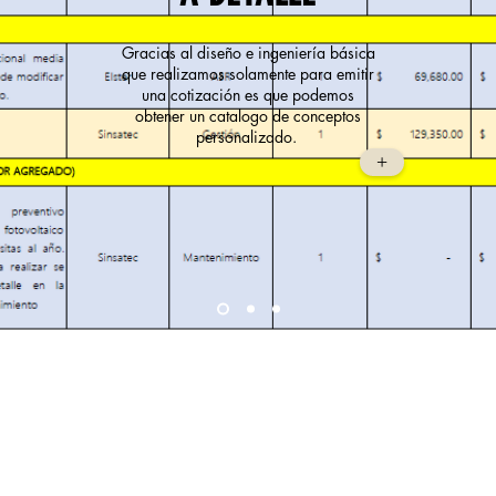
Gracias al diseño e ingeniería básica
que realizamos solamente para emitir
una cotización es que podemos
obtener un catalogo de conceptos
personalizado.
+